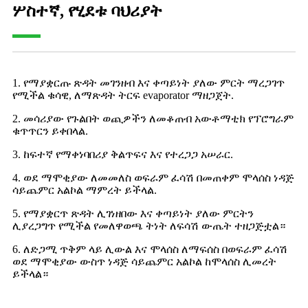
ሦስተኛ, የሂደቱ ባህሪያት
1. የማያቋርጡ ጽዳት መገንዘብ እና ቀጣይነት ያለው ምርት ማረጋገጥ
የሚችል ቁሳዊ, ለማጽዳት ትርፍ evaporator ማዘጋጀት.
2. መሳሪያው የጉልበት ወጪዎችን ለመቆጠብ አውቶማቲክ የፕሮግራም
ቁጥጥርን ይቀበላል.
3. ከፍተኛ የማቀነባበሪያ ቅልጥፍና እና የተረጋጋ አሠራር.
4. ወደ ማሞቂያው ለመመለስ ወፍራም ፈሳሽ በመጠቀም ሞላሰስ ነዳጅ
ሳይጨምር አልኮል ማምረት ይችላል.
5. የማያቋርጥ ጽዳት ሊገነዘበው እና ቀጣይነት ያለው ምርትን
ሊያረጋግጥ የሚችል የመለዋወጫ ትነት ለፍሳሽ ውጤት ተዘጋጅቷል።
6. ለድጋሚ ጥቅም ላይ ሊውል እና ሞላሰስ ለማፍሰስ በወፍራም ፈሳሽ
ወደ ማሞቂያው ውስጥ ነዳጅ ሳይጨምር አልኮል ከሞላሰስ ሊመረት
ይችላል።