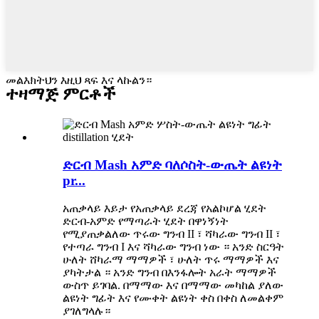
መልእክትህን እዚህ ጻፍ እና ላኩልን።
ተዛማጅ ምርቶች
ድርብ Mash አምድ ባለሶስት-ውጤት ልዩነት
pr...
አጠቃላይ እይታ የአጠቃላይ ደረጃ የአልኮሆል ሂደት
ድርብ-አምድ የማጣራት ሂደት በዋነኝነት
የሚያጠቃልለው ጥሩው ግንብ II ፣ ሻካራው ግንብ II ፣
የተጣራ ግንብ I እና ሻካራው ግንብ ነው ። አንድ ስርዓት
ሁለት ሸካራማ ማማዎች ፣ ሁለት ጥሩ ማማዎች እና
ያካትታል ። አንድ ግንብ በእንፋሎት አራት ማማዎች
ውስጥ ይገባል. በማማው እና በማማው መካከል ያለው
ልዩነት ግፊት እና የሙቀት ልዩነት ቀስ በቀስ ለመልቀም
ያገለግላሉ።