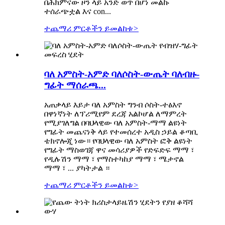
በሕክምናው ዞን ላይ አንድ ወጥ በሆነ መልኩ
ተሰራጭቷል እና con...
ተጨማሪ ምርቶችን ይመልከቱ
>
ባለ አምስት-አምድ ባለሶስት-ውጤት ባለብዙ-
ግፊት ማሰራጫ...
አጠቃላይ እይታ ባለ አምስት ግንብ ሶስት-ተፅእኖ
በዋነኛነት ለፕሪሚየም ደረጃ አልኮሆል ለማምረት
የሚያገለግል በባህላዊው ባለ አምስት-ማማ ልዩነት
የግፊት መጨናነቅ ላይ የተመሰረተ አዲስ ኃይል ቆጣቢ
ቴክኖሎጂ ነው። የባህላዊው ባለ አምስት ፎቅ ልዩነት
የግፊት ማስወገጃ ዋና መሳሪያዎች የድፍድፍ ማማ ፣
የዲሉሽን ማማ ፣ የማስተካከያ ማማ ፣ ሜታኖል
ማማ ፣ ... ያካትታል ።
ተጨማሪ ምርቶችን ይመልከቱ
>