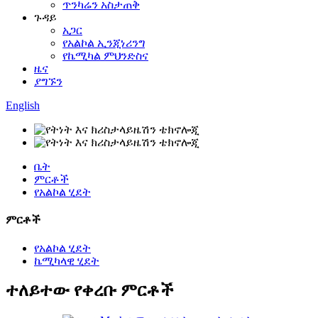
ጥንካሬን አስታጠቅ
ጉዳይ
አጋር
የአልኮል ኢንጂነሪንግ
የኬሚካል ምህንድስና
ዜና
ያግኙን
English
ቤት
ምርቶች
የአልኮል ሂደት
ምርቶች
የአልኮል ሂደት
ኬሚካላዊ ሂደት
ተለይተው የቀረቡ ምርቶች