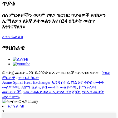
ጥያቄ
ስለ ምርቶቻችን ወይም የዋጋ ዝርዝር ጥያቄዎች እባክዎን
ኢሜልዎን ለእኛ ይተዉልን እና በ24 ሰዓታት ውስጥ
እንገናኛለን።
አሁን ይጠይቁ
ማህበራዊ
© የቅጂ መብት - 2010-2024: ሁሉም መብቶች የተጠበቁ ናቸው.
ትኩስ
ምርቶች
-
የጣቢያ ካርታ
Asme Spiral Heat Exchanger ኢንዱስትሪ
,
ሼል እና ቲዩብ ሙቀት
መለዋወጫ
,
አስሜ ሼል ቲዩብ ሙቀት መለዋወጫ
,
[የማቅለጫ
መሳሪያዎች]
,
የመታጠፊያ ቁልፍ ኢታኖል ፕሮጀክት
,
የሰሌዳ ሙቀት
መለዋወጫ
,
ኢሜል ላክ
x