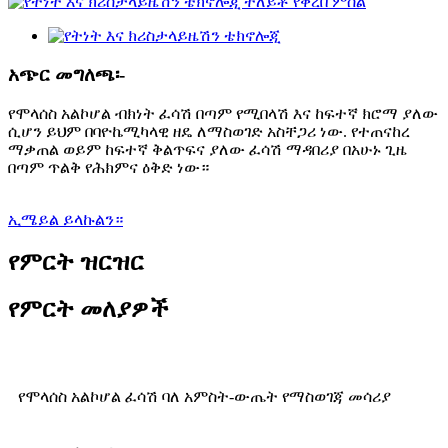
አጭር መግለጫ፡-
የሞላሰስ አልኮሆል ብክነት ፈሳሽ በጣም የሚበላሽ እና ከፍተኛ ክሮማ ያለው
ሲሆን ይህም በባዮኬሚካላዊ ዘዴ ለማስወገድ አስቸጋሪ ነው. የተጠናከረ
ማቃጠል ወይም ከፍተኛ ቅልጥፍና ያለው ፈሳሽ ማዳበሪያ በአሁኑ ጊዜ
በጣም ጥልቅ የሕክምና ዕቅድ ነው።
ኢሜይል ይላኩልን።
የምርት ዝርዝር
የምርት መለያዎች
የሞላሰስ አልኮሆል ፈሳሽ ባለ አምስት-ውጤት የማስወገጃ መሳሪያ