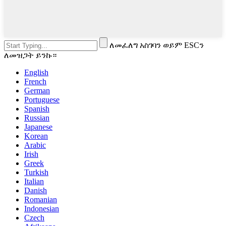
ለመፈለግ አስገባን ወይም ESCን
ለመዝጋት ይንኩ።
English
French
German
Portuguese
Spanish
Russian
Japanese
Korean
Arabic
Irish
Greek
Turkish
Italian
Danish
Romanian
Indonesian
Czech