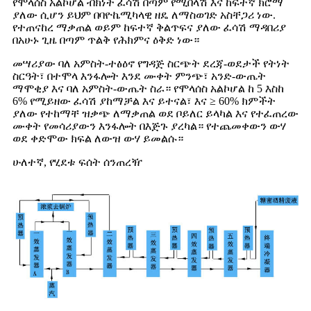
የሞላሰስ አልኮሆል ብክነት ፈሳሽ በጣም የሚበላሽ እና ከፍተኛ ክሮማ
ያለው ሲሆን ይህም በባዮኬሚካላዊ ዘዴ ለማስወገድ አስቸጋሪ ነው.
የተጠናከረ ማቃጠል ወይም ከፍተኛ ቅልጥፍና ያለው ፈሳሽ ማዳበሪያ
በአሁኑ ጊዜ በጣም ጥልቅ የሕክምና ዕቅድ ነው።
መሣሪያው ባለ አምስት-ተፅዕኖ የግዳጅ ስርጭት ደረጃ-ወደታች የትነት
ስርዓት፣ በተሞላ እንፋሎት እንደ ሙቀት ምንጭ፣ አንድ-ውጤት
ማሞቂያ እና ባለ አምስት-ውጤት ስራ። የሞላሰስ አልኮሆል ከ 5 እስከ
6% የሚይዘው ፈሳሽ ያከማቻል እና ይተናል፣ እና ≥ 60% ክምችት
ያለው የተከማቸ ዝቃጭ ለማቃጠል ወደ ቦይለር ይላካል እና የተፈጠረው
ሙቀት የመሳሪያውን እንፋሎት በእጅጉ ያረካል። የተጨመቀውን ውሃ
ወደ ቀድሞው ክፍል ለውዝ ውሃ ይመልሱ።
ሁለተኛ, የሂደቱ ፍሰት ሰንጠረዥ