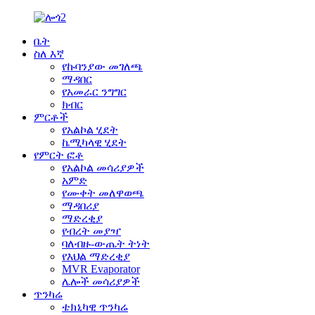
ቤት
ስለ እኛ
የኩባንያው መገለጫ
ማዳበር
የአመራር ንግግር
ክብር
ምርቶች
የአልኮል ሂደት
ኬሚካላዊ ሂደት
የምርት ፎቶ
የአልኮል መሳሪያዎች
አምድ
የሙቀት መለዋወጫ
ማዳበሪያ
ማድረቂያ
የብረት መያዣ
ባለብዙ-ውጤት ትነት
የእህል ማድረቂያ
MVR Evaporator
ሌሎች መሳሪያዎች
ጥንካሬ
ቴክኒካዊ ጥንካሬ