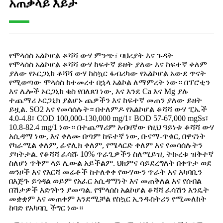
አጠቃላይ እይታ
የሞላሰስ አልኮሆል ቆሻሻ ውሃ ምንጭ፣ ባህሪያት እና ጉዳት
የሞላሰስ አልኮሆል ቆሻሻ ውሃ ከፍተኛ ይዘት ያለው እና ከፍተኛ ቀለም
ያለው የኦርጋኒክ ቆሻሻ ውሃ ከስኳር ፋብሪካው የአልኮሆል አውደ ጥናት
የሚወጣው ሞላሰስ ከተመረተ በኋላ አልኮል ለማምረት ነው። በፕሮቲን
እና ሌሎች ኦርጋኒክ ቁስ የበለጸገ ነው, እና እንደ Ca እና Mg ያሉ
ተጨማሪ ኦርጋኒክ ያልሆኑ ጨዎችን እና ከፍተኛ መጠን ያለው ይዘት
ይዟል. SO2 እና የመሳሰሉት። በተለምዶ የአልኮሆል ቆሻሻ ውሃ ፒኤች
4.0-4.8፣ COD 100,000-130,000 mg/1፣ BOD 57-67,000 mgSs፣
10.8-82.4 mg/1 ነው። በተጨማሪም አብዛኛው የዚህ ዓይነቱ ቆሻሻ ውሃ
አሲዳማ ነው, እና ቀለሙ በጣም ከፍተኛ ነው, ቡናማ-ጥቁር, በዋናነት
የካራሚል ቀለም, ፊኖሊክ ቀለም, የሜላርድ ቀለም እና የመሳሰሉትን
ያካትታል. የቆሻሻ ፈሳሹ 10% ጥራጊዎችን ስለሚይዝ, ትኩረቱ ዝቅተኛ
ስለሆነ ጥቅም ላይ ሊውል አይችልም. ህክምና ሳይደረግለት በቀጥታ ወደ
ወንዞች እና የእርሻ መሬቶች ከተለቀቀ የውሃውን ጥራት እና አካባቢን
በእጅጉ ይጎዳል ወይም የአፈር አሲዳማነት እና መጠቅለል እና የሰብል
በሽታዎች እድገትን ያመጣል. የሞላሰስ አልኮሆል ቆሻሻ ፈሳሽን እንዴት
መቋቋም እና መጠቀም እንደሚቻል የስኳር ኢንዱስትሪን የሚመለከት
ከባድ የአካባቢ ችግር ነው።