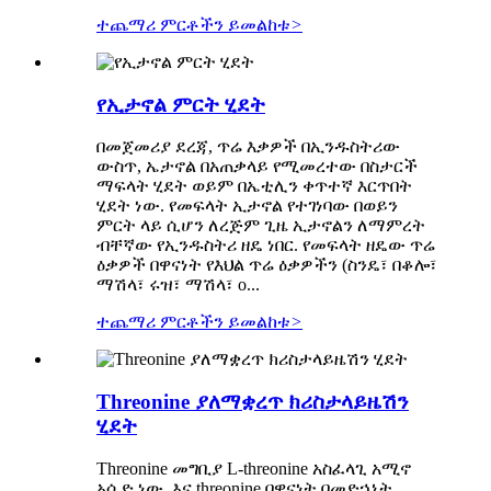
ተጨማሪ ምርቶችን ይመልከቱ
>
የኢታኖል ምርት ሂደት
በመጀመሪያ ደረጃ, ጥሬ እቃዎች በኢንዱስትሪው
ውስጥ, ኤታኖል በአጠቃላይ የሚመረተው በስታርች
ማፍላት ሂደት ወይም በኤቲሊን ቀጥተኛ እርጥበት
ሂደት ነው. የመፍላት ኢታኖል የተገነባው በወይን
ምርት ላይ ሲሆን ለረጅም ጊዜ ኢታኖልን ለማምረት
ብቸኛው የኢንዱስትሪ ዘዴ ነበር. የመፍላት ዘዴው ጥሬ
ዕቃዎች በዋናነት የእህል ጥሬ ዕቃዎችን (ስንዴ፣ በቆሎ፣
ማሽላ፣ ሩዝ፣ ማሽላ፣ o...
ተጨማሪ ምርቶችን ይመልከቱ
>
Threonine ያለማቋረጥ ክሪስታላይዜሽን
ሂደት
Threonine መግቢያ L-threonine አስፈላጊ አሚኖ
አሲድ ነው, እና threonine በዋናነት በመድኃኒት,