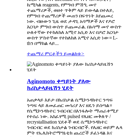
ኬሚካል reagents, የምግብ ምሽግ, መኖ
ተጨማሪዎች, ወዘተ ጥቅም ላይ ይውላል በተለይ,
የምግብ ተጨማሪዎች መጠን በፍጥነት እየጨመረ
ነው. ብዙውን ጊዜ ወደ ታዳጊ አሳማዎች እና የዶሮ
እርባታ ምግብ ውስጥ ይጨመራል. በአሳማ መኖ ውስጥ
ሁለተኛው የተከለከለ አሚኖ አሲድ እና በዶሮ እርባታ
ውስጥ ሦስተኛው የተከለከለ አሚኖ አሲድ ነው። L-
thን በማከል ላይ...
ተጨማሪ ምርቶችን ይመልከቱ
>
Aginomoto ቀጣይነት ያለው
ክሪስታላይዜሽን ሂደት
አጠቃላይ እይታ በክሪስታል ሴሚኮንዳክተር ንጣፍ
ንጣፍ ላይ ለመፈጠር መሳሪያ እና ዘዴን ይሰጣል።
የሴሚኮንዳክተር ንብርብር በእንፋሎት ማጠራቀሚያ
የተሰራ ነው. አስፈፃሚ pulsed የሌዘር መቅለጥ /
recrystallisation ሂደቶች ወደ ሴሚኮንዳክተር
ንብርብር ወደ ክሪስታል ንብርብሮች. የሌዘር ወይም ሌላ
ምት የኤሌክትሮማግኔቲክ ጨረሮች ይፈነዳል እና