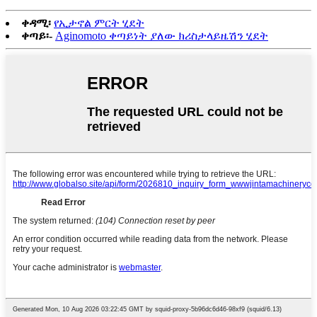
ቀዳሚ፡
የኢታኖል ምርት ሂደት
ቀጣይ፡-
Aginomoto ቀጣይነት ያለው ክሪስታላይዜሽን ሂደት