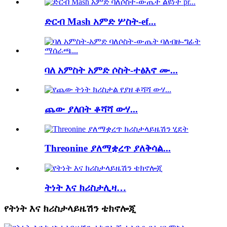
ድርብ Mash አምድ ሦስት-ef...
ባለ አምስት አምድ ሶስት-ተፅእኖ ሙ...
ጨው ያለበት ቆሻሻ ውሃ...
Threonine ያለማቋረጥ ያለቅሳል...
ትነት እና ክሪስታሊዛ…
የትነት እና ክሪስታላይዜሽን ቴክኖሎጂ