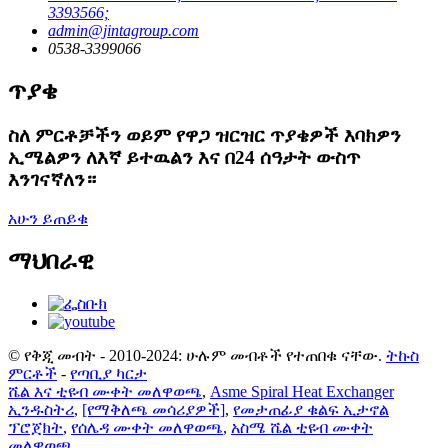
3393566;
admin@jintagroup.com
0538-3399066
ጥያቄ
ስለ ምርቶቻችን ወይም የዋጋ ዝርዝር ጥያቄዎች እባክዎን
ኢሜልዎን ለእኛ ይተዉልን እና በ24 ሰዓታት ውስጥ
እንገናኛለን።
አሁን ይጠይቁ
ማህበራዊ
© የቅጂ መብት - 2010-2024: ሁሉም መብቶች የተጠበቁ ናቸው.
ትኩስ
ምርቶች
-
የጣቢያ ካርታ
ሼል እና ቲዩብ ሙቀት መለዋወጫ
,
Asme Spiral Heat Exchanger
ኢንዱስትሪ
,
[የማቅለጫ መሳሪያዎች]
,
የመታጠፊያ ቁልፍ ኢታኖል
ፕሮጀክት
,
የሰሌዳ ሙቀት መለዋወጫ
,
አስሜ ሼል ቲዩብ ሙቀት
መለዋወጫ
,