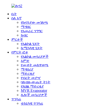
ቤት
ስለ እኛ
የኩባንያው መገለጫ
ማዳበር
የአመራር ንግግር
ክብር
ምርቶች
የአልኮል ሂደት
ኬሚካላዊ ሂደት
የምርት ፎቶ
የአልኮል መሳሪያዎች
አምድ
የሙቀት መለዋወጫ
ማዳበሪያ
ማድረቂያ
የብረት መያዣ
ባለብዙ-ውጤት ትነት
የእህል ማድረቂያ
MVR Evaporator
ሌሎች መሳሪያዎች
ጥንካሬ
ቴክኒካዊ ጥንካሬ