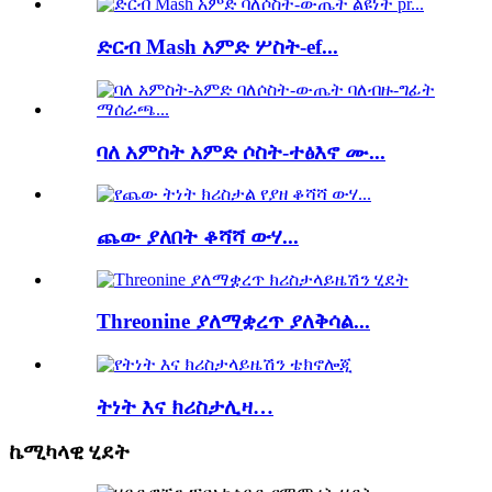
ድርብ Mash አምድ ሦስት-ef...
ባለ አምስት አምድ ሶስት-ተፅእኖ ሙ...
ጨው ያለበት ቆሻሻ ውሃ...
Threonine ያለማቋረጥ ያለቅሳል...
ትነት እና ክሪስታሊዛ…
ኬሚካላዊ ሂደት