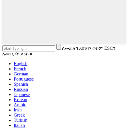
ለመፈለግ አስገባን ወይም ESCን
ለመዝጋት ይንኩ።
English
French
German
Portuguese
Spanish
Russian
Japanese
Korean
Arabic
Irish
Greek
Turkish
Italian