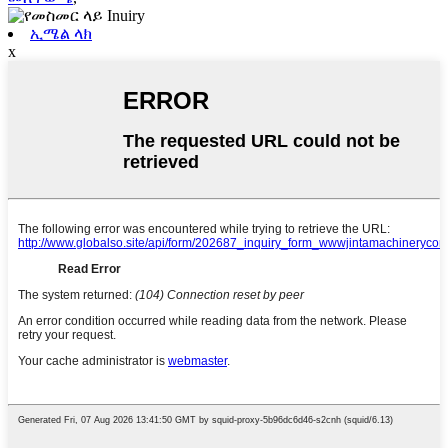
ኢሜል ላክ
x