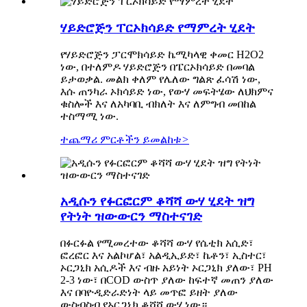
ሃይድሮጅን ፐርኦክሳይድ የማምረት ሂደት
የሃይድሮጅን ፓርሞክሳይድ ኬሚካላዊ ቀመር H2O2
ነው, በተለምዶ ሃይድሮጅን በፔርኦክሳይድ በመባል
ይታወቃል. መልክ ቀለም የሌለው ግልጽ ፈሳሽ ነው,
እሱ ጠንካራ ኦክሳይድ ነው, የውሃ መፍትሄው ለህክምና
ቁስሎች እና ለአካባቢ ብክለት እና ለምግብ መበከል
ተስማሚ ነው.
ተጨማሪ ምርቶችን ይመልከቱ
>
አዲሱን የፉርፎርም ቆሻሻ ውሃ ሂደት ዝግ
የትነት ዝውውርን ማስተናገድ
በፉርፉል የሚመረተው ቆሻሻ ውሃ የሴቲክ አሲድ፣
ፎረፎር እና አልኮሆል፣ አልዲኢይድ፣ ኬቶን፣ ኢስተር፣
ኦርጋኒክ አሲዶች እና ብዙ አይነት ኦርጋኒክ ያለው፣ PH
2-3 ነው፣ በCOD ውስጥ ያለው ከፍተኛ መጠን ያለው
እና በባዮዲድራድነት ላይ መጥፎ ይዘት ያለው
ውስብስብ የኦርጋኒክ ቆሻሻ ውሃ ነው። .