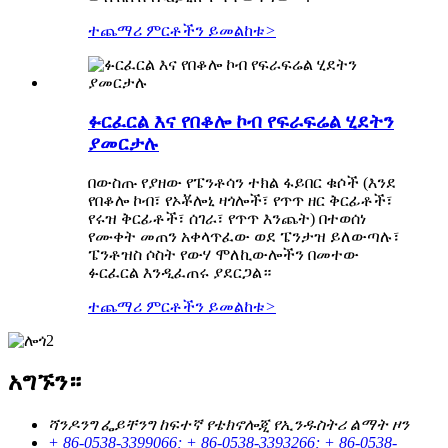
ተጨማሪ ምርቶችን ይመልከቱ
>
ፉርፈርል እና የበቆሎ ኮብ የፍራፍሬል ሂደትን
ያመርታሉ
በውስጡ የያዘው የፔንቶሳን ተክል ፋይበር ቁሶች (እንደ
የበቆሎ ኮብ፣ የኦቾሎኒ ዛጎሎች፣ የጥጥ ዘር ቅርፊቶች፣
የሩዝ ቅርፊቶች፣ ሰገራ፣ የጥጥ እንጨት) በተወሰነ
የሙቀት መጠን አቀላጥፈው ወደ ፔንታዝ ይለውጣሉ፣
ፔንቶዝስ ሶስት የውሃ ሞለኪውሎችን በመተው
ፉርፈርል እንዲፈጠሩ ያደርጋል።
ተጨማሪ ምርቶችን ይመልከቱ
>
አግኙን።
ሻንዶንግ ፌይቸንግ ከፍተኛ የቴክኖሎጂ የኢንዱስትሪ ልማት ዞን
+ 86-0538-3399066; + 86-0538-3393266; + 86-0538-