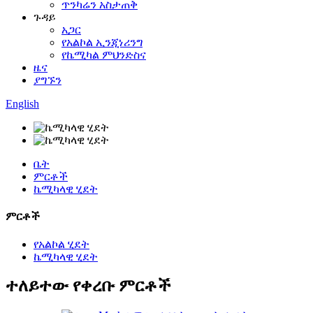
ጥንካሬን አስታጠቅ
ጉዳይ
አጋር
የአልኮል ኢንጂነሪንግ
የኬሚካል ምህንድስና
ዜና
ያግኙን
English
ቤት
ምርቶች
ኬሚካላዊ ሂደት
ምርቶች
የአልኮል ሂደት
ኬሚካላዊ ሂደት
ተለይተው የቀረቡ ምርቶች